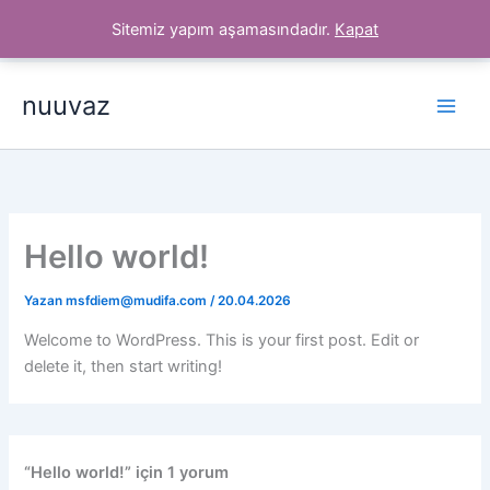
İçeriğe
Sitemiz yapım aşamasındadır.
Kapat
atla
nuuvaz
Hello world!
Yazan
msfdiem@mudifa.com
/
20.04.2026
Welcome to WordPress. This is your first post. Edit or
delete it, then start writing!
“Hello world!” için 1 yorum