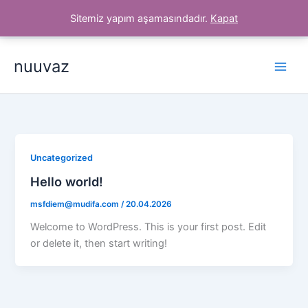
İçeriğe
Sitemiz yapım aşamasındadır.
Kapat
atla
nuuvaz
Uncategorized
Hello world!
msfdiem@mudifa.com
/
20.04.2026
Welcome to WordPress. This is your first post. Edit
or delete it, then start writing!