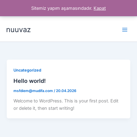
İçeriğe
Sitemiz yapım aşamasındadır.
Kapat
atla
nuuvaz
Uncategorized
Hello world!
msfdiem@mudifa.com
/
20.04.2026
Welcome to WordPress. This is your first post. Edit
or delete it, then start writing!