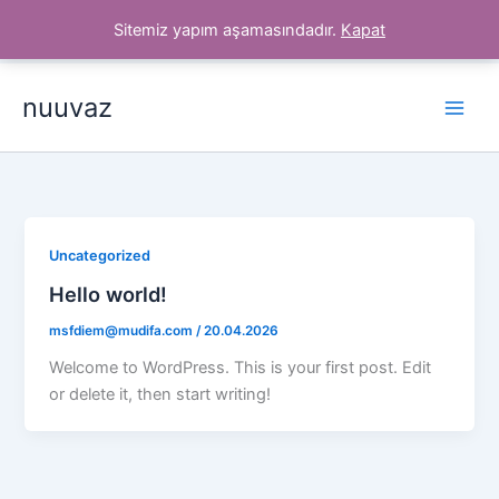
İçeriğe
Sitemiz yapım aşamasındadır.
Kapat
atla
nuuvaz
Uncategorized
Hello world!
msfdiem@mudifa.com
/
20.04.2026
Welcome to WordPress. This is your first post. Edit
or delete it, then start writing!