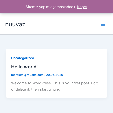
İçeriğe
Sitemiz yapım aşamasındadır.
Kapat
atla
nuuvaz
Uncategorized
Hello world!
msfdiem@mudifa.com
/
20.04.2026
Welcome to WordPress. This is your first post. Edit
or delete it, then start writing!