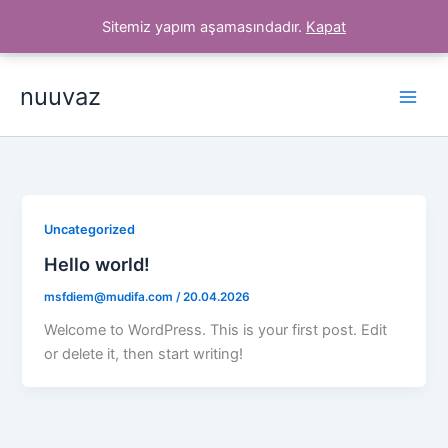
İçeriğe
Sitemiz yapım aşamasındadır.
Kapat
atla
nuuvaz
Uncategorized
Hello world!
msfdiem@mudifa.com
/
20.04.2026
Welcome to WordPress. This is your first post. Edit
or delete it, then start writing!